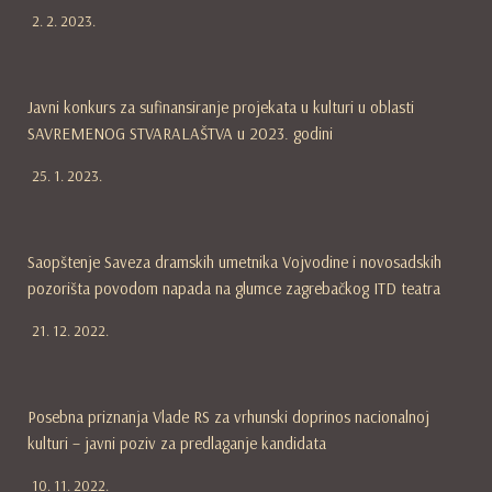
2. 2. 2023.
Javni konkurs za sufinansiranje projekata u kulturi u oblasti
SAVREMENOG STVARALAŠTVA u 2023. godini
25. 1. 2023.
Saopštenje Saveza dramskih umetnika Vojvodine i novosadskih
pozorišta povodom napada na glumce zagrebačkog ITD teatra
21. 12. 2022.
Posebna priznanja Vlade RS za vrhunski doprinos nacionalnoj
kulturi – javni poziv za predlaganje kandidata
10. 11. 2022.