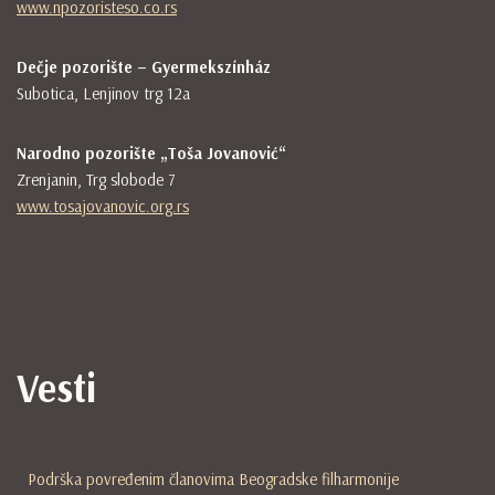
www.npozoristeso.co.rs
Dečje pozorište – Gyermek
színház
Subotica, Lenjinov trg 12a
Narodno pozorište „Toša Jovanović“
Zrenjanin, Trg slobode 7
www.tosajovanovic.org.rs
Vesti
Podrška povređenim članovima Beogradske filharmonije