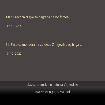
Mariji Medenici glavna nagrada na Be:femon
17. 10. 2022.
31. Festival monodrame za decu Zmajevih dečjih igara
6. 10. 2022.
Savez dramskih umetnika Vojvodine
Pozorišni trg 1, Novi Sad