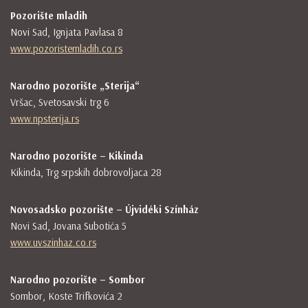
Pozorište mladih
Novi Sad, Ignjata Pavlasa 8
www.pozoristemladih.co.rs
Narodno pozorište „Sterija“
Vršac, Svetosavski trg 6
www.npsterija.rs
Narodno pozorište – Kikinda
Kikinda, Trg srpskih dobrovoljaca 28
Novosadsko pozorište – Újvidéki Színház
Novi Sad, Jovana Subotića 5
www.uvszinhaz.co.rs
Narodno pozorište – Sombor
Sombor, Koste Trifkovića 2