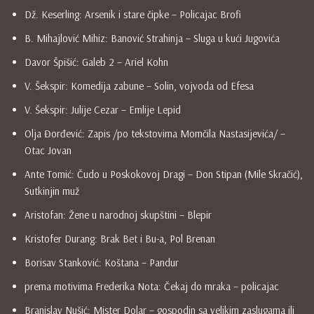
Dž. Keserling: Arsenik i stare čipke – Policajac Brofi
B. Mihajlović Mihiz: Banović Strahinja – Sluga u kući Jugovića
Davor Špišić: Galeb 2 – Ariel Kohn
V. Šekspir: Komedija zabune – Solin, vojvoda od Efesa
V. Šekspir: Julije Cezar – Emlije Lepid
Olja Đorđević: Zapis /po tekstovima Momčila Nastasijevića/ –
Otac Jovan
Ante Tomić: Čudo u Poskokovoj Dragi – Don Stipan (Mile Skračić),
Sutkinjin muž
Aristofan: Žene u narodnoj skupštini – Blepir
Kristofer Durang: Brak Bet i Bu-a, Pol Brenan
Borisav Stanković: Koštana – Pandur
prema motivima Frederika Nota: Čekaj do mraka – policajac
Branislav Nušić: Mister Dolar – gospodin sa velikim zaslugama ili