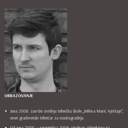
OBRAZOVANJE
Juna 2008. završio srednju tehničku škole „Mileva Marić Ajnštajn“,
smer građevinski tehničar za visokogradnju.
Od juna 2008. – septembra 2009. studirao arhitekturu na