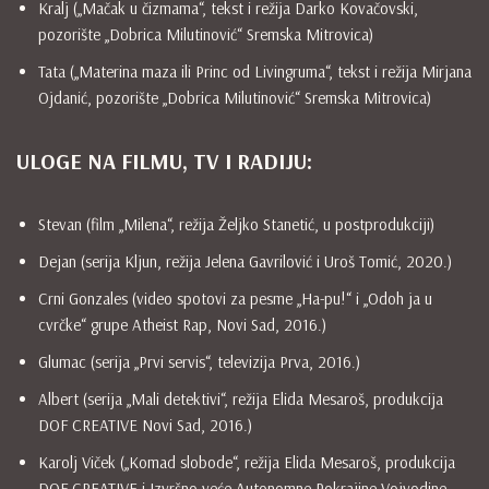
Kralj („Mačak u čizmama“, tekst i režija Darko Kovačovski,
pozorište „Dobrica Milutinović“ Sremska Mitrovica)
Tata („Materina maza ili Princ od Livingruma“, tekst i režija Mirjana
Ojdanić, pozorište „Dobrica Milutinović“ Sremska Mitrovica)
ULOGE NA FILMU, TV I RADIJU:
Stevan (film „Milena“, režija Željko Stanetić, u postprodukciji)
Dejan (serija Kljun, režija Jelena Gavrilović i Uroš Tomić, 2020.)
Crni Gonzales (video spotovi za pesme „Ha-pu!“ i „Odoh ja u
cvrčke“ grupe Atheist Rap, Novi Sad, 2016.)
Glumac (serija „Prvi servis“, televizija Prva, 2016.)
Albert (serija „Mali detektivi“, režija Elida Mesaroš, produkcija
DOF CREATIVE Novi Sad, 2016.)
Karolj Viček („Komad slobode“, režija Elida Mesaroš, produkcija
DOF CREATIVE i Izvršno veće Autonomne Pokrajine Vojvodine,