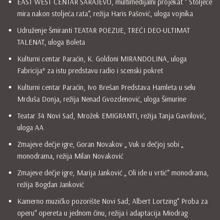
EAST WEST CENTAR SARAJEVO, multimedijalni projekat “ Stoljeće
mira nakon stoljeća rata“, režija Haris Pašović, uloga vojnika
Udruženje Šmiranti TEATAR POEZIJE, TREĆI DEO-ULTIMAT
TALENAT, uloga Boleta
Kulturni centar Paraćin, K. Goldoni MIRANDOLINA, uloga
Fabricija* za istu predstavu radio i scenski pokret
Kulturni centar Paraćin, Ivo Brešan Predstava Hamleta u selu
Mrduša Donja, režija Nenad Gvozdenović, uloga Šimurine
Teatar 34 Novi Sad, Mrožek EMIGRANTI, režija Tanja Gavrilović,
uloga AA
Zmajeve dečje igre, Goran Novakov „ Vuk u dečjoj sobi „
monodrama, režija Milan Novaković
Zmajeve dečje igre, Marija Janković „ Oli ide u vrtić“ monodrama,
režija Bogdan Janković
Kamerno muzičko pozorište Novi Sad; Albert Lortzing“ Proba za
operu“ opereta u jednom činu, režija i adaptacija Miodrag