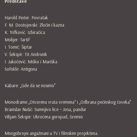
Predstave
Harold Pinter: Povratak
F. M. Dostojevski: Zločin i kazna
K. Trifković: Izbiračica
Molijer: Tartif
I. Tomić: Šiptar
V. Šekspir: Tit Andronik
I. Jakočević: Miško i Mariška
Sofokle: Antigona
Kabare: „Gde da se nosimo”
Monodrame „Otvorena vrata vremena“ i „Odbrana pećinskog čoveka”
Branislav Nušić: Sumnjivo lice – Josa, pandur
Vilijam Šekspir: Ukroćena goropad, Gremio
Mnogobrojni angažmani u TV i filmskim projektima.