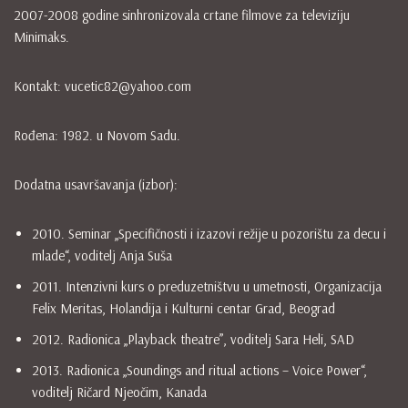
2007-2008 godine sinhronizovala crtane filmove za televiziju
Minimaks.
Kontakt: vucetic82@yahoo.com
Rođena: 1982. u Novom Sadu.
Dodatna usavršavanja (izbor):
2010. Seminar „Specifičnosti i izazovi režije u pozorištu za decu i
mlade“, voditelj Anja Suša
2011. Intenzivni kurs o preduzetništvu u umetnosti, Organizacija
Felix Meritas, Holandija i Kulturni centar Grad, Beograd
2012. Radionica „Playback theatre”, voditelj Sara Heli, SAD
2013. Radionica „Soundings and ritual actions – Voice Power“,
voditelj Ričard Njeočim, Kanada