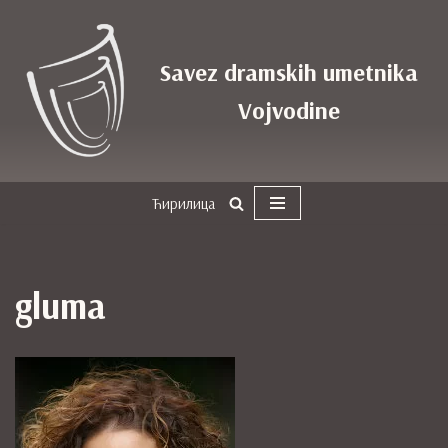
Skoči
Savez dramskih umetnika
na
sadržaj
Vojvodine
Ћирилица
gluma