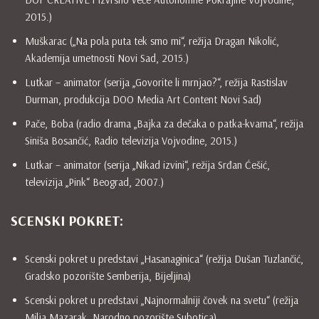
2015.)
Muškarac („Na pola puta tek smo mi“, režija Dragan Nikolić,
Akademija umetnosti Novi Sad, 2015.)
Lutkar – animator (serija „Govorite li mrnjao?“, režija Rastislav
Durman, produkcija DOO Media Art Content Novi Sad)
Pače, Boba (radio drama „Bajka za dečaka o patka-kvama“, režija
Siniša Bosančić, Radio televizija Vojvodine, 2015.)
Lutkar – animator (serija „Nikad izvini“, režija Srđan Ćešić,
televizija „Pink“ Beograd, 2007.)
SCENSKI POKRET:
Scenski pokret u predstavi „Hasanaginica“ (režija Dušan Tuzlančić,
Gradsko pozorište Semberija, Bijeljina)
Scenski pokret u predstavi „Najnormalniji čovek na svetu“ (režija
Milja Mazarak, Narodno pozorište Subotica)