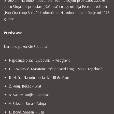
pirotskom Narodnom pozorištu 1976., u kojem je ostvario zapaženu
ulogu Stojana u predstavi „Koštana“ i ulogu učitelja Pere u predstavi
„Pop Ćira i pop Spira“. U subotičkom Narodnom pozorištu je od 1977.
godine.
Predstave
Narodno pozorište Subotica
Nepoznati pisac: Ljubovnici – Pisoglavić
D. Kovačević: Maratonci trče počasni krug – Mirko Topalović
B. Nušić: Narodni poslanik – III Građanin
Ž. Anuj: Beket – Brat
A. Sastre: Brnjica- Stranac
V. Šekspir: Bura – Adrijan
E. Bond: Spaseni – Len