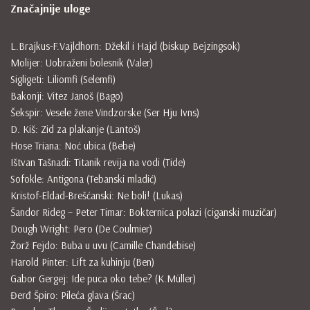
Značajnije uloge
L.Brajkus-F.Vajldhorn: Džekil i Hajd (biskup Bejzingsok)
Molijer: Uobraženi bolesnik (Valer)
Sigligeti: Liliomfi (Selemfi)
Bakonji: Vitez Janoš (Bago)
Šekspir: Vesele žene Vindzorske (Ser Hju Ivns)
D. Kiš: Zid za plakanje (Lantoš)
Hose Triana: Noć ubica (Bebe)
Ištvan Tašnadi: Titanik revija na vodi (Tide)
Sofokle: Antigona (Tebanski mladić)
Kristof-Eldad-Brešćanski: Ne boli! (Lukas)
Šandor Rideg – Peter Timar: Bokternica polazi (ciganski muzičar)
Dough Wright: Pero (De Coulmier)
Žorž Fejdo: Buba u uvu (Camille Chandebise)
Harold Pinter: Lift za kuhinju (Ben)
Gabor Gergej: Ide puca oko tebe? (K.Müller)
Đerđ Špiro: Pileća glava (Šrac)