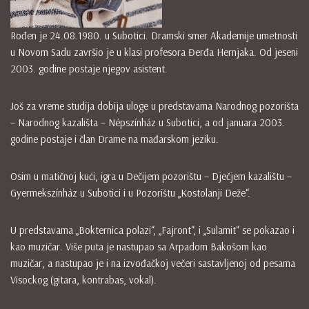
Rođen je 24.08.1980. u Subotici. Dramski smer Akademije umetnosti
u Novom Sadu završio je u klasi profesora Đerđa Hernjaka. Od jeseni
2003. godine postaje njegov asistent.
Još za vreme studija dobija uloge u predstavama Narodnog pozorišta
– Narodnog kazališta – Népszínház u Subotici, a od januara 2003.
godine postaje i član Drame na mađarskom jeziku.
Osim u matičnoj kući, igra u Dečijem pozorištu – Dječjem kazalištu –
Gyermekszínház u Subotici i u Pozorištu „Kostolanji Deže“.
U predstavama „Bokternica polazi“, „Fajront“, i „Sulamit“ se pokazao i
kao muzičar. Više puta je nastupao sa Arpadom Bakošom kao
muzičar, a nastupao je i na izvođačkoj večeri sastavljenoj od pesama
Visockog (gitara, kontrabas, vokal).