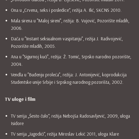
Ona u „Crvena, seks i posledice“, režija A. Ilić, SKCNS 2010.
Mala sirena u ”Maloj sireni”, režija: B. Vujović, Pozorište mladih,
2006.
Dača u ”Instant seksualnom vaspitanju”, režija J. Radivojević,
Pozorište mladih, 2005.
Ana u ”Sigurnoj kući”, režija: Ž. Tomić, Srpsko narodno pozorište,
2004.
Vendla u ”Buđenju proleća”, režija: J. Antonijević, koprodukcija
Studentske unije Srbije i Srpskog narodnog pozorišta, 2002.
TV uloge i film
TV serija „Šesto čulo“, režija Nebojša Radosavljević, 2009, uloga
Isidore
TV serija „Jagodići“, režija Miroslav Lekić 2011, uloga Klare