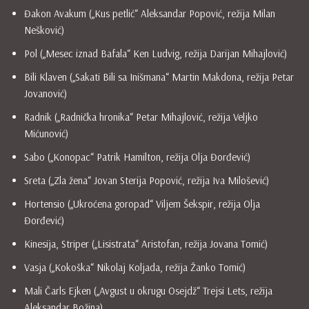
Đakon Avakum („Kus petlić“ Aleksandar Popović, režija Milan
Nešković)
Pol („Mesec iznad Bafala“ Ken Ludvig, režija Darijan Mihajlović)
Bili Klaven („Sakati Bili sa Inišmana“ Martin Makdona, režija Petar
Jovanović)
Radnik („Radnička hronika“ Petar Mihajlović, režija Veljko
Mićunović)
Sabo („Konopac“ Patrik Hamilton, režija Olja Đorđević)
Sreta („Zla žena“ Jovan Sterija Popović, režija Iva Milošević)
Hortensio („Ukroćena goropad“ Viljem Šekspir, režija Olja
Đorđević)
Kinesija, Striper („Lisistrata“ Aristofan, režija Jovana Tomić)
Vasja („Kokoška“ Nikolaj Koljada, režija Žanko Tomić)
Mali Čarls Ejken („Avgust u okrugu Osejdž“ Trejsi Lets, režija
Aleksandar Božina)