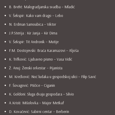
B. Breht: Malogradjanska svadba – Mladić
V. Šekspir: Kako vam drago – Lebo
N. Erdman Samoubica – Viktor
J.P.Sterija : Kir Janja – Kir Dima
V. Šekspir: Tit Andronik – Mutije
F.M. Dostojevski: Braća Karamazovi – Aljoša
K. Trifković: Ljubavno pismo – Vasa Vidić
Ž. Anuj: Ženski orkestar – Pijanista
M. Krečković: Noć ludaka u gospodskoj ulici – Filip Savić
F. Šovagović: Ptičice – Ciganin
K. Goldoni: Sluga dvaju gospodara – Silvio
A.Kristi: Mišolovka – Major Metkaf
D. Kovačević: Sabirni centar – Berberin