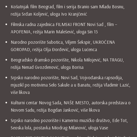
Košutnjak film Beograd, film i serija Branio sam Mladu Bosnu,
režija Srđan Koljević, uloga Ivo Kranjčević
Filmska radna zajednica FILMSKI FRONT Novi Sad , film –
APOFENIA, režija Marin Malešević, uloga Sin 15
Narodno pozorište Subotica, Viljem Šekspir, UKROĆENA
GOROPAD, režija Olja Đorđević, uloga Lućenca
Beogradsko dramsko pozorište, Nikola Milojević, NA TRAGU,
režija Nenad Gvozdenović, uloga Borisa
Srpsko narodno pozorište, Novi Sad, Vojvođanska rapsodija,
mjuzikl po motivima Selo Sakule a u Banatu, režija Vladimir Lazić,
više likova
Kulturni centar Novog Sada, NAŠE MESTO, autorska predstava o
Novom Sadu, režija Bogdan Janković, više likova
Srpsko narodno pozorište i Kamerno muzičko društvo, Ede Tot,
Seoska lola, postavka Miodrag Milanović, uloga Vase