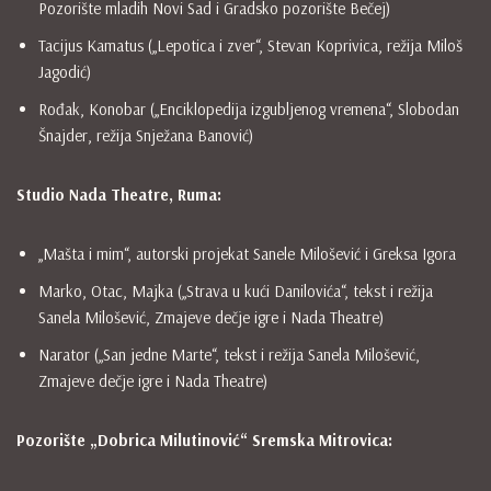
Pozorište mladih Novi Sad i Gradsko pozorište Bečej)
Tacijus Kamatus („Lepotica i zver“, Stevan Koprivica, režija Miloš
Jagodić)
Rođak, Konobar („Enciklopedija izgubljenog vremena“, Slobodan
Šnajder, režija Snježana Banović)
Studio Nada Theatre, Ruma:
„Mašta i mim“, autorski projekat Sanele Milošević i Greksa Igora
Marko, Otac, Majka („Strava u kući Danilovića“, tekst i režija
Sanela Milošević, Zmajeve dečje igre i Nada Theatre)
Narator („San jedne Marte“, tekst i režija Sanela Milošević,
Zmajeve dečje igre i Nada Theatre)
Pozorište „Dobrica Milutinović“ Sremska Mitrovica: