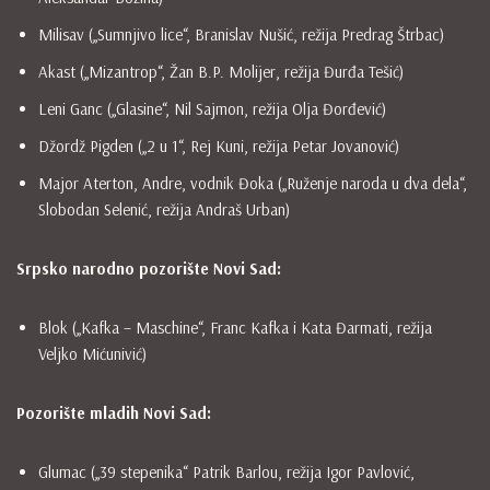
Milisav („Sumnjivo lice“, Branislav Nušić, režija Predrag Štrbac)
Akast („Mizantrop“, Žan B.P. Molijer, režija Đurđa Tešić)
Leni Ganc („Glasine“, Nil Sajmon, režija Olja Đorđević)
Džordž Pigden („2 u 1“, Rej Kuni, režija Petar Jovanović)
Major Aterton, Andre, vodnik Đoka („Ruženje naroda u dva dela“,
Slobodan Selenić, režija Andraš Urban)
Srpsko narodno pozorište Novi Sad:
Blok („Kafka – Maschine“, Franc Kafka i Kata Đarmati, režija
Veljko Mićunivić)
Pozorište mladih Novi Sad:
Glumac („39 stepenika“ Patrik Barlou, režija Igor Pavlović,