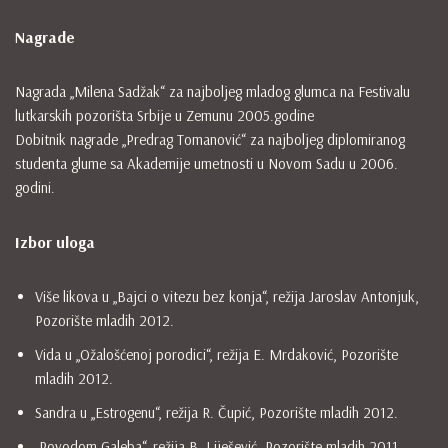
Nagrade
Nagrada „Milena Sadžak“ za najboljeg mladog glumca na Festivalu
lutkarskih pozorišta Srbije u Zemunu 2005.godine
Dobitnik nagrade „Predrag Tomanović“ za najboljeg diplomiranog
studenta glume sa Akademije umetnosti u Novom Sadu u 2006.
godini.
Izbor uloga
Više likova u „Bajci o vitezu bez konja“, režija Jaroslav Antonjuk,
Pozorište mladih 2012.
Vida u „Ožalošćenoj porodici“, režija E. Mrdaković, Pozorište
mladih 2012.
Sandra u „Estrogenu“, režija R. Čupić, Pozorište mladih 2012.
„Povodom Galeba“, režija B. Liješević, Pozorište mladih 2011.