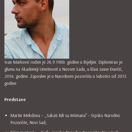
Ivan Marković rođen je 26.9.1988. godine u Bijeljini. Diplomirao je
glumu na Akademiji Umetnosti u Novom Sadu, u klasi Jasne Đuričić,
2014. godine. Zaposlen je u Narodnom pozorištu u Subotici od 2013.
godine
Predstave
Martin Mekdona – ,,Sakati Bili sa Inišmana” – Srpsko Narodno
Pozorište, Novi Sad;