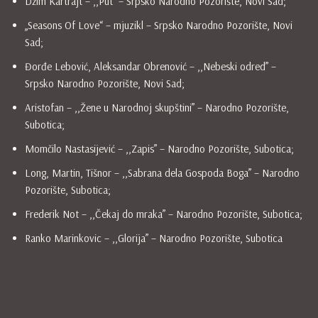
Džim Kartrajt – ,,Put” – Srpsko Narodno Pozorište, Novi Sad;
„Seasons Of Love“ – mjuzikl – Srpsko Narodno Pozorište, Novi
Sad;
Đorđe Lebović, Aleksandar Obrenović – ,,Nebeski odred” –
Srpsko Narodno Pozorište, Novi Sad;
Aristofan – ,,Žene u Narodnoj skupštini” – Narodno Pozorište,
Subotica;
Momčilo Nastasijević – ,,Zapis” – Narodno Pozorište, Subotica;
Long, Martin, Tišnor – ,,Sabrana dela Gospoda Boga” – Narodno
Pozorište, Subotica;
Frederik Not – ,,Čekaj do mraka” – Narodno Pozorište, Subotica;
Ranko Marinkovic – ,,Glorija” – Narodno Pozorište, Subotica