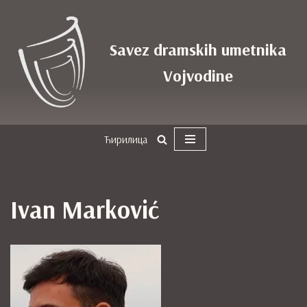
Skoči
Savez dramskih umetnika
na
sadržaj
Vojvodine
Ћирилица
Ivan Marković