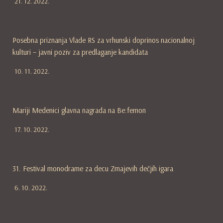
21. 12. 2022.
Posebna priznanja Vlade RS za vrhunski doprinos nacionalnoj
kulturi – javni poziv za predlaganje kandidata
10. 11. 2022.
Mariji Medenici glavna nagrada na Be:femon
17. 10. 2022.
31. Festival monodrame za decu Zmajevih dečjih igara
6. 10. 2022.