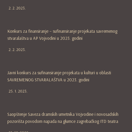
2. 2. 2023.
Konkurs za finansiranje – sufinansiranje projekata savremenog
stvaralaštva u AP Vojvodini u 2023. godini
2. 2. 2023.
Javni konkurs za sufinansiranje projekata u kulturi u oblasti
SAVREMENOG STVARALAŠTVA u 2023. godini
25. 1. 2023.
Saopštenje Saveza dramskih umetnika Vojvodine i novosadskih
pozorišta povodom napada na glumce zagrebačkog ITD teatra