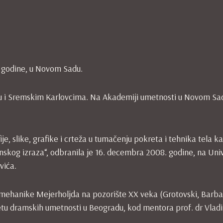
. godine, u Novom Sadu.
adu i Sremskim Karlovcima. Na Akademiji umetnosti u Novom Sa
, slike, grafike i crteža u tumačenju pokreta i tehnika tela k
nskog izraza“, odbranila je 16. decembra 2008. godine, na Uni
vića.
omehanike Mejerholjda na pozorište XX veka (Grotovski, Barba,
tetu dramskih umetnosti u Beogradu, kod mentora prof. dr Vlad