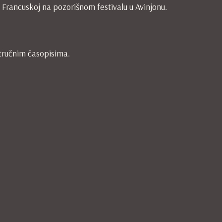
u Francuskoj na pozorišnom festivalu u Avinjonu.
stručnim časopisima.