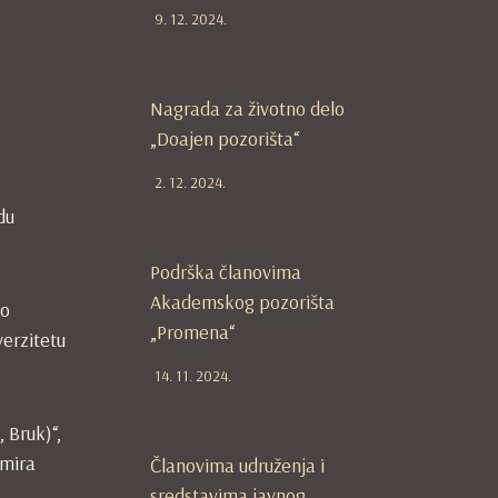
9. 12. 2024.
Nagrada za životno delo
„Doajen pozorišta“
2. 12. 2024.
du
Podrška članovima
Akademskog pozorišta
ao
„Promena“
verzitetu
14. 11. 2024.
 Bruk)“,
imira
Članovima udruženja i
sredstavima javnog