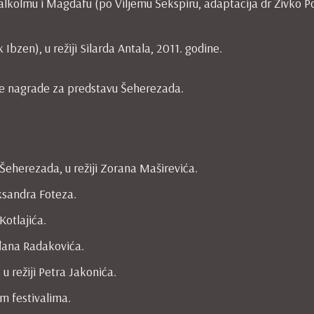
lkolmu i Magdafu (po Viljemu Šekspiru, adaptacija dr Živko Po
bzen), u režiji Silarda Antala, 2011. godine.
ke nagrade za predstavu Šeherezada.
Šeherezada, u režiji Zorana Maširevića.
leksandra Foteza.
Kotlajića.
rđana Radakovića.
 u režiji Petra Jakonića.
im festivalima.