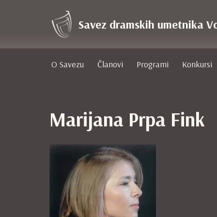
Savez dramskih umetnika V
Skoči
na
sadržaj
O Savezu
Članovi
Programi
Konkursi
Marijana Prpa Fink