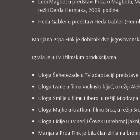
Ledi Magbet u predstavi Priča o Magbetu, Ma
režiji Đerđa Hernjaka, 2009. godine.
Heda Gabler u predstavi Heda Gabler (Henrik I
Marijana Prpa Fink je dobitnik dve jugoslovens
Igrala je u TV i filmskim produkcijama:
Uloga Šeherezade u TV adaptaciji predstave 
Uloga Ivane u filmu Violinski ključ, u režiji A
Uloga Smilje u filmu Libero, u režiji Miodraga 
Uloga Majke u kratkom filmu Srca, u režiji S
Uloga Lidije u TV seriji Čovek u srebrnoj jakni,
Marijana Prpa Fink je bila član žirija na brojn