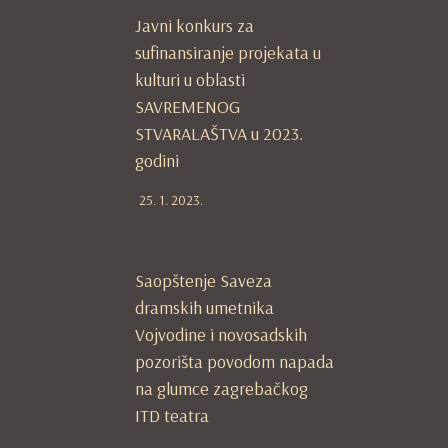
Javni konkurs za
sufinansiranje projekata u
kulturi u oblasti
SAVREMENOG
STVARALAŠTVA u 2023.
godini
25. 1. 2023.
Saopštenje Saveza
dramskih umetnika
Vojvodine i novosadskih
pozorišta povodom napada
na glumce zagrebačkog
ITD teatra