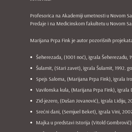
Profesorica na Akademiji umetnosti u Novom Sadu
Predaje i na Medicinskom fakultetu u Novom Sa
Marijana Prpa Fink je autor pozorišnih projekat
Šeherezada, (1001 noć), igrala Šeherezadu, 1
Šulamit, (Stari zavet), igrala Šulamit, 1992. g
Spejs Saloma, (Marijana Prpa Fink), igrala Ir
Vavilonska kula, (Marijana Prpa Fink), igrala
Zid-jezero, (Dušan Jovanović), igrala Lidiju, 2
Srećni dani, (Semjuel Beket), igrala Vini, 200
Majka u predstavi Istorija (Vitold Gombrovič)