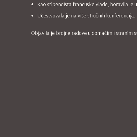
Kao stipendista francuske vlade, boravila je 
Učestvovala je na više stručnih konferencija.
Objavila je brojne radove u domaćim i stranim 