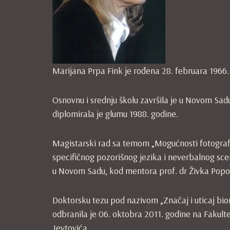
Marijana Prpa Fink je rođena 28. februara 1966
Osnovnu i srednju školu završila je u Novom S
diplomirala je glumu 1988. godine.
Magistarski rad sa temom „Mogućnosti fotografije
specifičnog pozorišnog jezika i neverbalnog sce
u Novom Sadu, kod mentora prof. dr Živka Popo
Doktorsku tezu pod nazivom „Značaj i uticaj bi
odbranila je 06. oktobra 2011. godine na Fakul
Jevtovića.