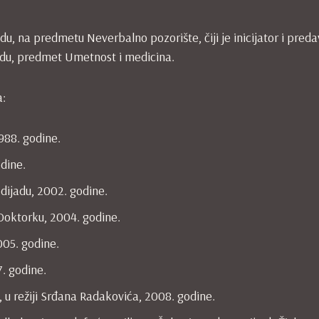
, na predmetu Neverbalno pozorište, čiji je inicijator i preda
du, predmet Umetnost i medicina.
a:
988. godine.
odine.
odijadu, 2002. godine.
 Doktorku, 2004. godine.
005. godine.
7. godine.
, u režiji Srđana Radakovića, 2008. godine.