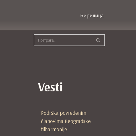
Ћирилица
Vesti
Podrška povređenim
članovima Beogradske
filharmonije