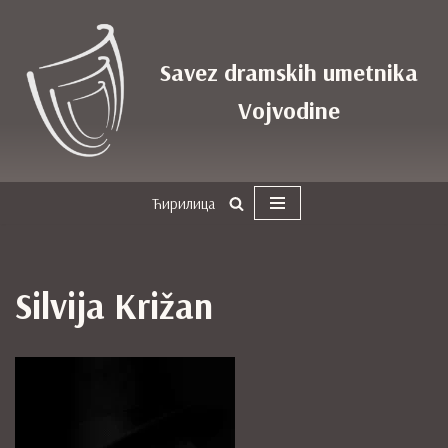
Skoči
Savez dramskih umetnika
na
sadržaj
Vojvodine
Ћирилица
Silvija Križan