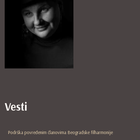
Vesti
Podrška povređenim članovima Beogradske filharmonije