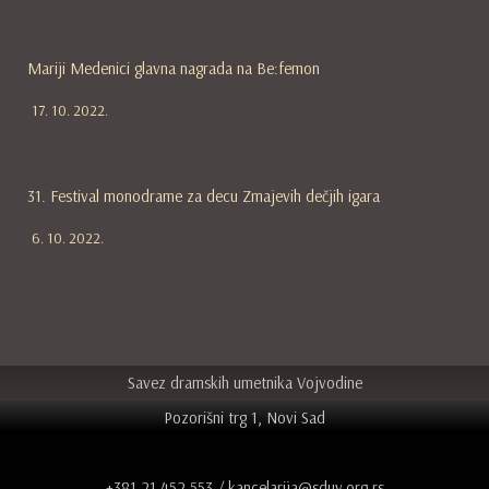
Mariji Medenici glavna nagrada na Be:femon
17. 10. 2022.
31. Festival monodrame za decu Zmajevih dečjih igara
6. 10. 2022.
Savez dramskih umetnika Vojvodine
Pozorišni trg 1, Novi Sad
+381 21 452 553 / kancelarija@sduv.org.rs