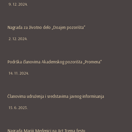
9. 12. 2024.
Nagrada za životno delo „Doajen pozorišta“
2. 12. 2024.
Podrška članovima Akademskog pozorišta „Promena“
14. 11. 2024.
Članovima udruženja i sredstavima javnog informisanja
15. 6. 2023.
Nagrada Mariji Medenici na Art Trema festu