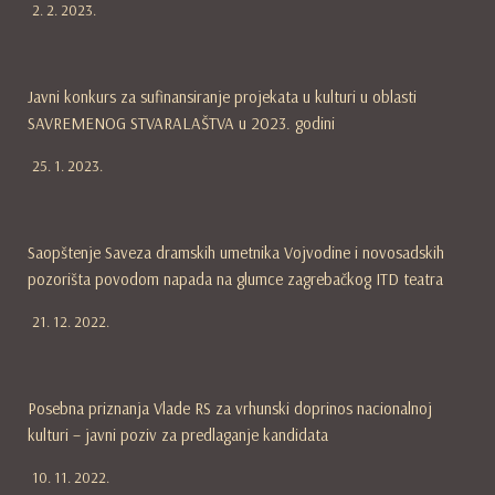
2. 2. 2023.
Javni konkurs za sufinansiranje projekata u kulturi u oblasti
SAVREMENOG STVARALAŠTVA u 2023. godini
25. 1. 2023.
Saopštenje Saveza dramskih umetnika Vojvodine i novosadskih
pozorišta povodom napada na glumce zagrebačkog ITD teatra
21. 12. 2022.
Posebna priznanja Vlade RS za vrhunski doprinos nacionalnoj
kulturi – javni poziv za predlaganje kandidata
10. 11. 2022.