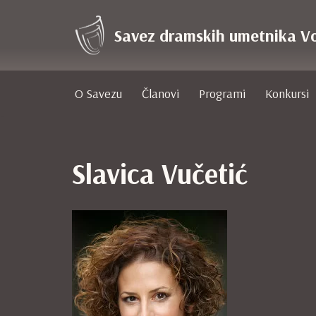
Savez dramskih umetnika V
Skoči
na
sadržaj
O Savezu
Članovi
Programi
Konkursi
Slavica Vučetić