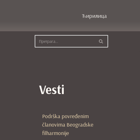
Ћирилица
Vesti
Podrška povređenim
članovima Beogradske
filharmonije