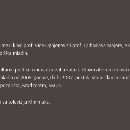
me u klasi prof. Vide Ognjenović i prof. Ljuboslava Majere, A
orišta mladih.
lturnu politiku i menadžment u kulturi, Univerzitet umetnosti 
ladih od 2005. godine, da bi 2007. postala stalni član ansamb
ozorišta, Brod teatra, SKC-a.
 za televiziju Minimaks.