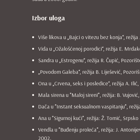
Izbor uloga
Više likova u „Bajci o vitezu bez konja“, režij
Vida u „Ožalošćenoj porodici“, režija E. Mrdak
Sandra u „Estrogenu“, režija R. Čupić, Pozoriš
„Povodom Galeba“, režija B. Liješević, Pozori
Ona u „Crvena, seks i posledice“, režija A. Ili
Mala sirena u ”Maloj sireni”, režija: B. Vujovi
Dača u ”Instant seksualnom vaspitanju”, režija
Ana u ”Sigurnoj kući”, režija: Ž. Tomić, Srpsk
Vendla u ”Buđenju proleća”, režija: J. Antonij
2002.