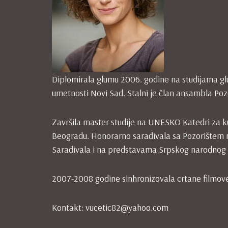
Diplomirala glumu 2006. godine na studijama glu
umetnosti Novi Sad. Stalni je član ansambla Poz
Završila master studije na UNESKO Katedri za ku
Beogradu. Honorarno sarađivala sa Pozorištem m
Sarađivala i na predstavama Srpskog narodnog p
2007-2008 godine sinhronizovala crtane filmove
Kontakt: vucetic82@yahoo.com