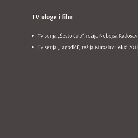
TV uloge i film
TV serija „Šesto čulo“, režija Nebojša Radosav
TV serija „Jagodići“, režija Miroslav Lekić 20