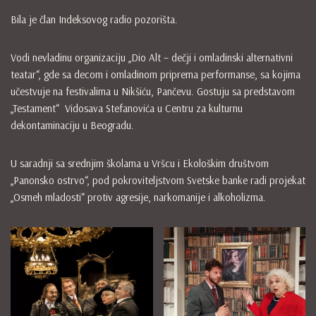
Bila je član Indeksovog radio pozorišta.
Vodi nevladinu organizaciju „Dio Alt – dečji i omladinski alternativni
teatar“, gde sa decom i omladinom priprema performanse, sa kojima
učestvuje na festivalima u Nikšiću, Pančevu. Gostuju sa predstavom
„Testament“ Vidosava Stefanovića u Centru za kulturnu
dekontaminaciju u Beogradu.
U saradnji sa srednjim školama u Vršcu i Ekološkim društvom
„Panonsko ostrvo“, pod pokroviteljstvom Svetske banke radi projekat
„Osmeh mladosti“ protiv agresije, narkomanije i alkoholizma.