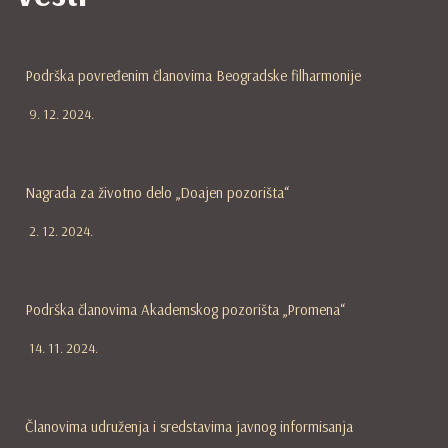
Podrška povređenim članovima Beogradske filharmonije
9. 12. 2024.
Nagrada za životno delo „Doajen pozorišta“
2. 12. 2024.
Podrška članovima Akademskog pozorišta „Promena“
14. 11. 2024.
Članovima udruženja i sredstavima javnog informisanja