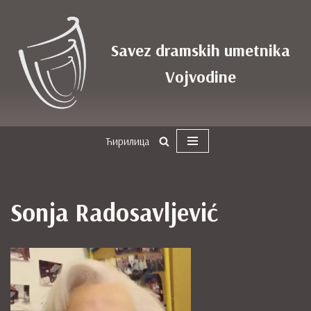
Skoči
Savez dramskih umetnika
na
sadržaj
Vojvodine
Ћирилица
Sonja Radosavljević