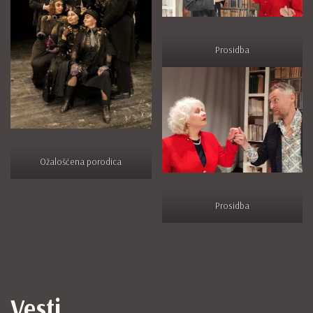
Prosidba
Ožalošćena porodica
Prosidba
Vesti