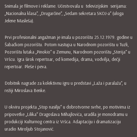
Snimala je filmove i reklame. Učestvovala u televizijskim serijama:
„Nacionalna klasa“, „Drugarčine“, „Sedam sekretara SKOJ-a“ (uloga
Jelene Masleša).
Prvi profesionalni angažman je imala u pozorištu 25.12.1979. godine u
Šabačkom pozorištu. Potom nastupa u Narodnom pozorištu u Tuzli,
Pozorištu lutaka „Pinokio“ u Zemunu, Narodnom pozorištu „Sterija“ u
Vršcu. Igra širok repertoar, od komedija, drama, vodvilja, dečji
repertoar. Pleše i peva.
Dobitnik nagrade za kolektivnu igru u predstavi „Laža i paralaža“, u
režiji Miroslava Benke.
U okviru projekta „Stop nasilju“ u dobrotvorne svrhe, po motivima iz
pripovetke „Lilika“ Dragoslava Mihajlovića, uradila je monodramu u
produkciji Kulturnog centra iz Vršca. Adaptaciju i dramatizaciju
uradio Miroljub Stojanović.