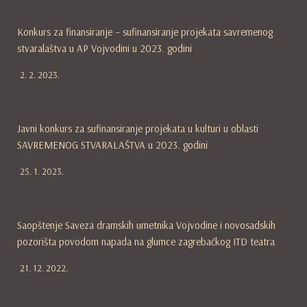
Konkurs za finansiranje – sufinansiranje projekata savremenog
stvaralaštva u AP Vojvodini u 2023. godini
2. 2. 2023.
Javni konkurs za sufinansiranje projekata u kulturi u oblasti
SAVREMENOG STVARALAŠTVA u 2023. godini
25. 1. 2023.
Saopštenje Saveza dramskih umetnika Vojvodine i novosadskih
pozorišta povodom napada na glumce zagrebačkog ITD teatra
21. 12. 2022.