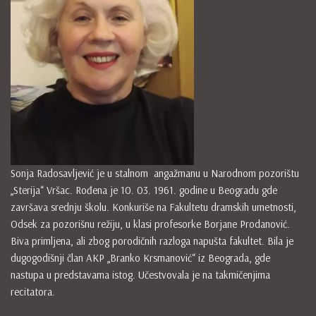
Sonja Radosavljević je u stalnom angažmanu u Narodnom pozorištu
„Sterija“ Vršac. Rođena je 10. 03. 1961. godine u Beogradu gde
završava srednju školu. Konkuriše na Fakultetu dramskih umetnosti,
Odsek za pozorišnu režiju, u klasi profesorke Borjane Prodanović.
Biva primljena, ali zbog porodičnih razloga napušta fakultet. Bila je
dugogodišnji član AKP „Branko Krsmanović“ iz Beograda, gde
nastupa u predstavama istog. Učestvovala je na takmičenjima
recitatora.