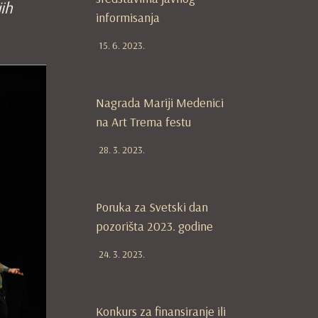
jih
informisanja
15. 6. 2023.
Nagrada Mariji Medenici
na Art Trema festu
28. 3. 2023.
Poruka za Svetski dan
pozorišta 2023. godine
24. 3. 2023.
Konkurs za finansiranje ili