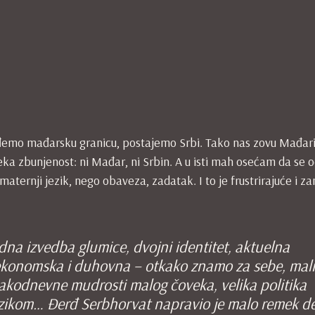
eđemo mađarsku granicu, postajemo Srbi. Tako nas zovu Mađar
 neka zbunjenost: ni Mađar, ni Srbin. A u isti mah osećam da se
ernji jezik, nego obaveza, zadatak. I to je frustrirajuće i za
dna izvedba glumice, dvojni identitet, aktuelna
– ekonomska i duhovna – otkako znamo za sebe, mali
 svakodnevne mudrosti malog čoveka, velika politika
ikom… Đerđ Serbhorvat napravio je malo remek de