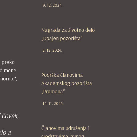
9. 12. 2024.
Nagrada za životno delo
„Doajen pozorišta“
2. 12. 2024.
i preko
 od mene
Podrška članovima
morno.“,
Akademskog pozorišta
„Promena“
14. 11. 2024.
 čovek,
Članovima udruženja i
lo a
sredstavima javnog