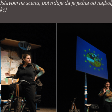
edstavom na scenu, potvrđuje da je jedna od najbol
ike)