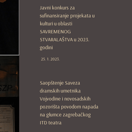
Javni konkurs za
sufinansiranje projekata u
kulturi u oblasti
SAVREMENOG
STVARALAŠTVA u 2023.
godini
25. 1. 2023.
Saopštenje Saveza
dramskih umetnika
Vojvodine i novosadskih
pozorišta povodom napada
na glumce zagrebačkog
ITD teatra