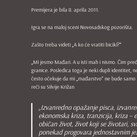
Premijera je bila 8. aprila 2011.
Igra se na maloj sceni Novosadskog pozorišta.
Zašto treba videti „A ko će vratiti bicikl?“
„Mi jesmo Mađari. A u isti mah i nismo. Čim pr
granice. Posledica toga je neki dupli identitet,
često očekuje da mi „mađarstvo“ ne bude samo mat
reči su Silvije Križan
„Izvanredno opažanje pisca, izvanre
ekonomska kriza, tranzicija, kriza 
običan život, život koji se životari,
ponekad progovara jednostavnim jez