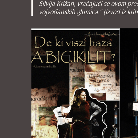
Silvija Križan, vraćajući se ovom pr
vojvođanskih glumica.“ (izvod iz krit