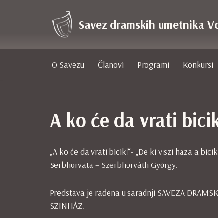
Savez dramskih umetnika V
Skoči
na
sadržaj
O Savezu
Članovi
Programi
Konkursi
A ko će da vrati bicik
„A ko će da vrati bicikl“- „De ki viszi haza a bici
Serbhorvata – Szerbhorváth Győrgy.
Predstava je rađena u saradnji SAVEZA DR
SZINHÁZ.