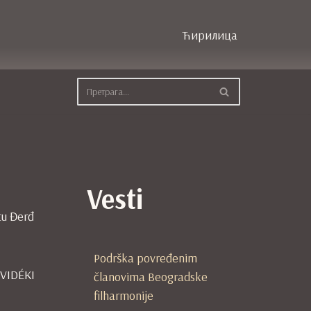
Ћирилица
Vesti
stu Đerđ
Podrška povređenim
VIDÉKI
članovima Beogradske
filharmonije