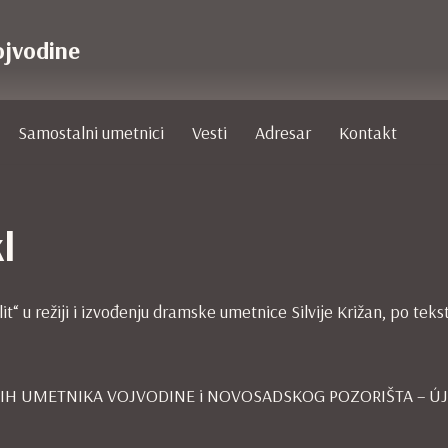
ojvodine
Samostalni umetnici
Vesti
Adresar
Kontakt
l
klit“ u režiji i izvođenju dramske umetnice Silvije Križan, po tek
AMSKIH UMETNIKA VOJVODINE i NOVOSADSKOG POZORIŠTA – ÚJ