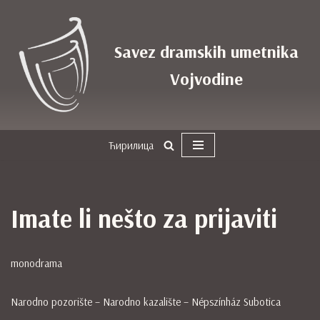
Skoči
Savez dramskih umetnika
na
sadržaj
Vojvodine
Ћирилица
Imate li nešto za prijaviti
monodrama
Narodno pozorište – Narodno kazalište – Népszínház Subotica