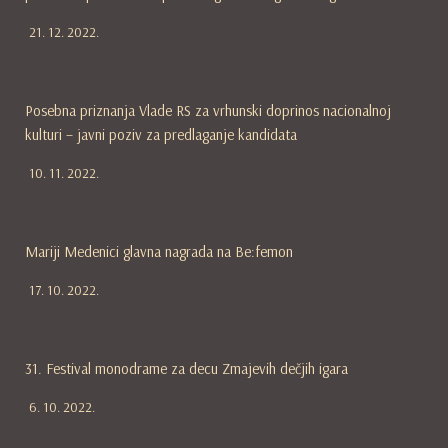
21. 12. 2022.
Posebna priznanja Vlade RS za vrhunski doprinos nacionalnoj
kulturi – javni poziv za predlaganje kandidata
10. 11. 2022.
Mariji Medenici glavna nagrada na Be:femon
17. 10. 2022.
31. Festival monodrame za decu Zmajevih dečjih igara
6. 10. 2022.