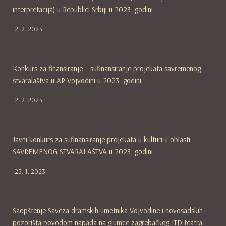
interpretacija) u Republici Srbiji u 2023. godini
2. 2. 2023.
Konkurs za finansiranje – sufinansiranje projekata savremenog
stvaralaštva u AP Vojvodini u 2023. godini
2. 2. 2023.
Javni konkurs za sufinansiranje projekata u kulturi u oblasti
SAVREMENOG STVARALAŠTVA u 2023. godini
25. 1. 2023.
Saopštenje Saveza dramskih umetnika Vojvodine i novosadskih
pozorišta povodom napada na glumce zagrebačkog ITD teatra