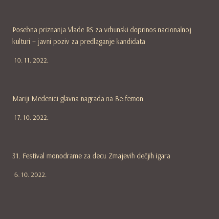
Posebna priznanja Vlade RS za vrhunski doprinos nacionalnoj
kulturi – javni poziv za predlaganje kandidata
10. 11. 2022.
Mariji Medenici glavna nagrada na Be:femon
17. 10. 2022.
31. Festival monodrame za decu Zmajevih dečjih igara
6. 10. 2022.