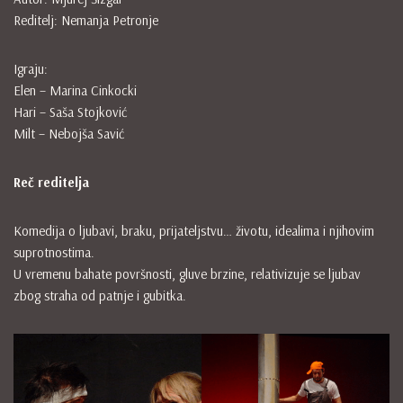
Reditelj: Nemanja Petronje
Igraju:
Elen – Marina Cinkocki
Hari – Saša Stojković
Milt – Nebojša Savić
Reč reditelja
Komedija o ljubavi, braku, prijateljstvu… životu, idealima i njihovim
suprotnostima.
U vremenu bahate površnosti, gluve brzine, relativizuje se ljubav
zbog straha od patnje i gubitka.