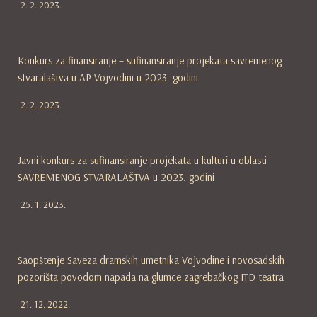
2. 2. 2023.
Konkurs za finansiranje – sufinansiranje projekata savremenog
stvaralaštva u AP Vojvodini u 2023. godini
2. 2. 2023.
Javni konkurs za sufinansiranje projekata u kulturi u oblasti
SAVREMENOG STVARALAŠTVA u 2023. godini
25. 1. 2023.
Saopštenje Saveza dramskih umetnika Vojvodine i novosadskih
pozorišta povodom napada na glumce zagrebačkog ITD teatra
21. 12. 2022.