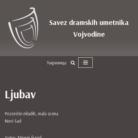
Skoči
Savez dramskih umetnika
na
sadržaj
Vojvodine
Ћирилица
Ljubav
Pozorište mladih, mala scena
Novi Sad
Autor: Mjurej Šizgal