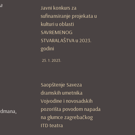
a
Javni konkurs za
sufinansiranje projekata u
kulturi u oblasti
SAVREMENOG
STVARALAŠTVA u 2023.
godini
25. 1. 2023.
Saopštenje Saveza
dramskih umetnika
Vojvodine i novosadskih
pozorišta povodom napada
rdmana,
na glumce zagrebačkog
ITD teatra