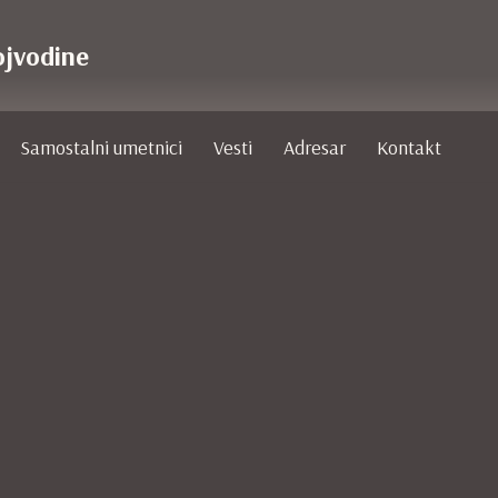
ojvodine
Samostalni umetnici
Vesti
Adresar
Kontakt