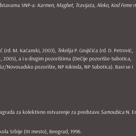
redstavama SNP-a:
Karmen
,
Magbet
,
Travijata
,
Aleko
,
Kod Feme n
č (rd. M. Kaćanski, 2003),
Tekelija
P. Grujičića (rd. D. Petrović,
ć, 2005), a i u drugim pozorištima (Dečije pozorište-Subotica,
áz/Novosadsko pozorište, NP Kikinda, NP Subotica). Bavi se i
Nagrada za kolektivno ostvarenje za predstavu
Samoubica
N. E
ola Srbije (III mesto), Beograd, 1996.