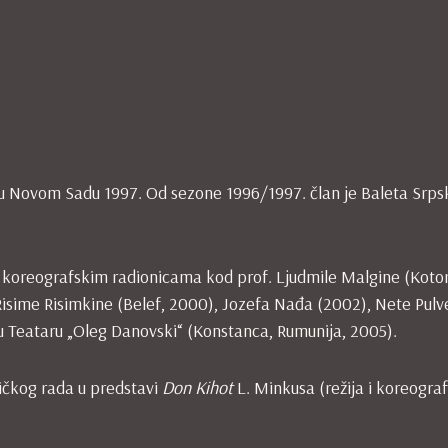
u u Novom Sadu 1997. Od sezone 1996/1997. član je Baleta Srp
na koreografskim radionicama kod prof. Ljudmile Malgine (Kotor
 Risime Risimkine (Belef, 2000), Jozefa Nađa (2002), Nete Pul
u Teataru „Oleg Danovski“ (Konstanca, Rumunija, 2005).
ičkog rada u predstavi
Don Kihot
L. Minkusa (režija i koreograf