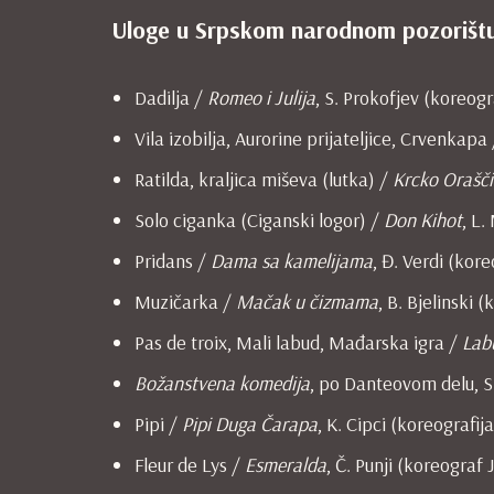
Uloge u Srpskom narodnom pozorišt
Dadilja /
Romeo i Julija
, S. Prokofjev (koreogr
Vila izobilja, Aurorine prijateljice, Crvenkapa
Ratilda, kraljica miševa (lutka) /
Krcko Orašči
Solo ciganka (Ciganski logor) /
Don Kihot
, L
Pridans /
Dama sa kamelijama
, Đ. Verdi (kor
Muzičarka /
Mačak u čizmama
, B. Bjelinski 
Pas de troix, Mali labud, Mađarska igra /
Lab
Božanstvena komedija
, po Danteovom delu, S
Pipi /
Pipi Duga Čarapa
, K. Cipci (koreografija
Fleur de Lys /
Esmeralda
, Č. Punji (koreograf 