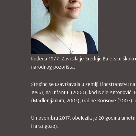
Rođena 1977. Završila je Srednju Baletsku škol
narodnog pozorišta.
Stručno se usavršavala u zemlji i inostranstvu 
1996), na Infant-u (2000), kod Nele Antonović,
(Madlenijanum, 2003), Galine Borisove (2007), 
U novembru 2017. obeležila je 20 godina umetn
Harangozo).