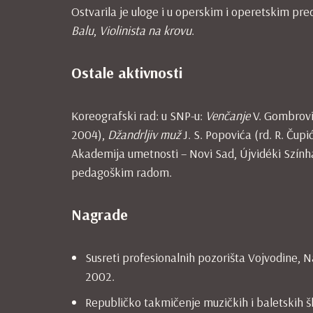
Ostvarila je uloge i u operskim i operetskim p
Balu
,
Violinista
na
krovu
.
Ostale aktivnosti
Koreografski rad: u SNP-u:
Venčanje
V. Gombrovi
2004),
Džandrljiv
muž
J. S. Popovića (rd. R. Čupi
Akademija umetnosti – Novi Sad, Újvidéki Szính
pedagoškim radom.
Nagrade
Susreti profesionalnih pozorišta Vojvodine, 
2002.
Republičko takmičenje muzičkih i baletskih šk