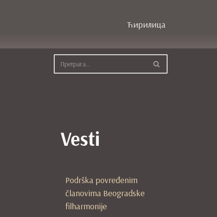
Ћирилица
Vesti
Podrška povređenim
članovima Beogradske
filharmonije