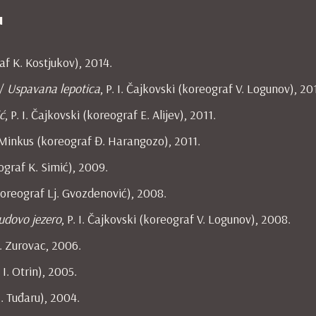
u
af K. Kostjukov), 2014.
 /
Uspavana
lepotica
, P. I. Čajkovski (koreograf V. Logunov), 20
ć
, P. I. Čajkovski (koreograf E. Alijev), 2011.
. Minkus (koreograf Đ. Harangozo), 2011.
eograf K. Simić), 2009.
(koreograf Lj. Gvozdenović), 2008.
udovo
jezero
, P. I. Čajkovski (koreograf V. Logunov), 2008.
. Zurovac, 2006.
 I. Otrin), 2005.
J. Tuđaru), 2004.