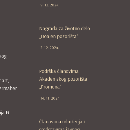
9. 12. 2024.
Nagrada za životno delo
„Doajen pozorišta“
2. 12. 2024.
skog
Podrška članovima
Akademskog pozorišta
 art,
„Promena“
vermaher
14. 11. 2024.
ija Đ.
Članovima udruženja i
sredstavima javnog