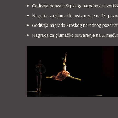
Godišnja pohvala Srpskog narodnog pozorišt
Nagrada za glumačko ostvarenje na 13. pozoriš
Godišnja nagrada Srpskog narodnog pozorišt
Nagrada za glumačko ostvarenje na 6. međuna