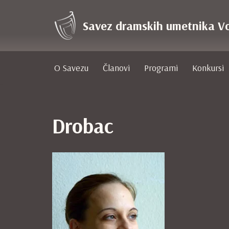
Savez dramskih umetnika V
Skoči
na
sadržaj
O Savezu
Članovi
Programi
Konkursi
Drobac