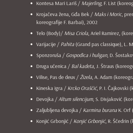
Kontesa Mari Lariš /
Majerling
, F. List (koreo
Krojačeva žena, Gđa Bek /
Maks i Moric
, pre
koreografije F. Barbai), 2002
Telo (Body)/
Misa
Criola
, Ariel Ramirez, (kore
Varijacije /
Pahita
(Grand pas classique), L. M
Sponzoruša /
Gospođica i huligan
, D. Šostako
Druga učenica /
Bal
kadeta
, J. Štraus (koreogr
Vilise, Pas de deux /
Žizela
, A. Adam (koreogr
Kineska igra /
Krcko
Oraščić
, P. I. Čajkovski 
Devojka /
Altum
silencijum
, S. Divjaković (ko
Zaljubljena devojka /
Karmina
burana
K. Orf 
Konjić Grbonjić /
Konjić
Grbonjić
, R. Ščedrin 