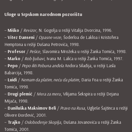
Uloge u Srpskom narodnom pozorištu
–
Miško
/
Revizor
, N. Gogolja u režiji Vitalija Dvorcina, 1996.
–
Vitez Danseni
/
Opasne veze
, Šoderloa de Lakloa i Kristofera
Hemptona u režiji Dušana Petrovića, 1998.
–
Profesor
/
Pešice
, Slavomira Mrožeka u režiji Žanka Tomića, 1998.
–
Marko
/
Rob ljubavi
, Ivana M. Lalića u režiji Žanka Tomića, 1997.
–
Pepo
/
Pepo iliti Pobuna anđela
Andora Silađija, u režiji Lasla
Babarcija, 1998.
–
Luiđi
/
Nemam da platim, neću da platim
, Daria Foa u režiji Žanka
Tomića, 1998.
–
Drugi plemić
/
Mera za meru
, Vilijama Šekspira u režiji Dejana
Mijača, 1998.
–
Daniluška Maksimov Beli
/
Pravo na Rusa
, Uglješe Šajtinca u režiji
Olivere Đorđević, 2001.
–
Trajko
/
Oslobođenje Skoplja
, Dušana Jovanovića u režiji Žanka
Tomića, 2001.