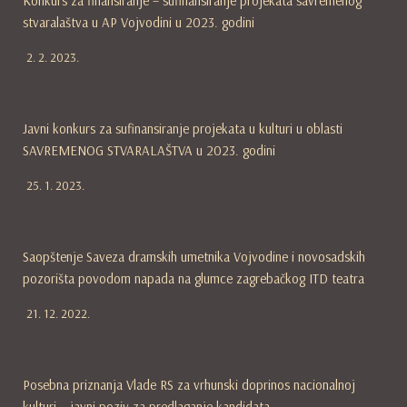
Konkurs za finansiranje – sufinansiranje projekata savremenog
stvaralaštva u AP Vojvodini u 2023. godini
2. 2. 2023.
Javni konkurs za sufinansiranje projekata u kulturi u oblasti
SAVREMENOG STVARALAŠTVA u 2023. godini
25. 1. 2023.
Saopštenje Saveza dramskih umetnika Vojvodine i novosadskih
pozorišta povodom napada na glumce zagrebačkog ITD teatra
21. 12. 2022.
Posebna priznanja Vlade RS za vrhunski doprinos nacionalnoj
kulturi – javni poziv za predlaganje kandidata