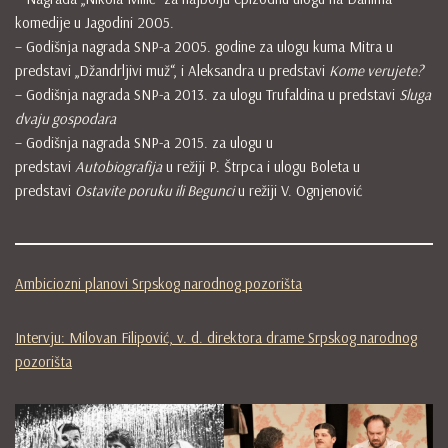
komedije u Jagodini 2005.
– Godišnja nagrada SNP-a 2005. godine za ulogu kuma Mitra u
predstavi „Džandrljivi muž“, i Aleksandra u predstavi
Kome verujete?
– Godišnja nagrada SNP-a 2013. za ulogu Trufaldina u predstavi
Sluga
dvaju gospodara
– Godišnja nagrada SNP-a 2015. za ulogu u
predstavi
Autobiografija
u režiji P. Štrpca i ulogu Boleta u
predstavi
Ostavite poruku ili Begunci
u režiji V. Ognjenović
Ambiciozni planovi Srpskog narodnog pozorišta
Intervju: Milovan Filipović, v. d. direktora drame Srpskog narodnog
pozorišta