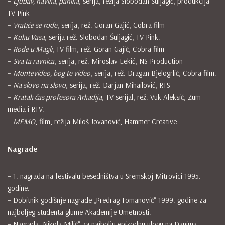
–
Ljubav, navika, panika
, serija, režija Slobodan Šuljagić, produkcija
TV Pink
–
Vratiće se rode
, serija, rež. Goran Gajić, Cobra film
–
Kuku Vasa
, serija rež. Slobodan Šuljagić, TV Pink.
–
Rode u Magli
, TV film, rež. Goran Gajić, Cobra film
–
Sva ta ravnica
, serija, rež. Miroslav Lekić, NS Production
–
Montevideo, bog te video
, serija, rež. Dragan Bjelogrlić, Cobra film.
–
Na slovo na slovo
, serija, rež. Darjan Mihailović, RTS
–
Kratak čas profesora Arkadija
, TV serijal, rež. Vuk Aleksić, Zum
media i RTV.
–
MEMO
, film, režija Miloš Jovanović, Hammer Creative
Nagrade
– 1. nagrada na festivalu besedništva u Sremskoj Mitrovici 1995.
godine.
– Dobitnik godišnje nagrade „Predrag Tomanović“ 1999. godine za
najboljeg studenta glume Akademije Umetnosti.
– Nagrada „Nikola Milić“ za najbolju epizodnu ulogu na Danima