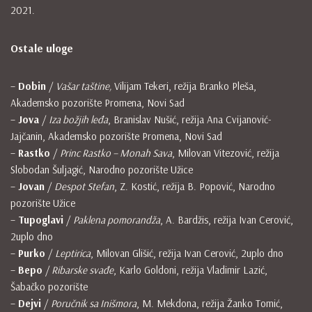
2021.
Ostale uloge
–
Dobin
/
Vašar taštine,
Vilijam Tekeri, režija Branko Pleša,
Akademsko pozorište Promena, Novi Sad
–
Jova
/
Iza božjih leđa
, Branislav Nušić, režija Ana Cvijanović-
Jajčanin, Akademsko pozorište Promena, Novi Sad
–
Rastko
/
Princ Rastko – Monah Sava
, Milovan Vitezović, režija
Slobodan Šuljagić, Narodno pozorište Užice
–
Jovan
/
Despot Stefan
, Z. Kostić, režija B. Popović, Narodno
pozorište Užice
–
Tupoglavi
/
Paklena pomorandža
, A. Bardžis, režija Ivan Cerović,
2uplo dno
–
Purko
/
Leptirica
, Milovan Glišić, režija Ivan Cerović, 2uplo dno
–
Bepo
/
Ribarske svađe
, Karlo Goldoni, režija Vladimir Lazić,
Šabačko pozorište
–
Dejvi
/
Poručnik sa Inišmora
, M. Mekdona, režija Žanko Tomić,