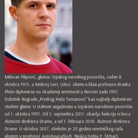
Milovan Filipović, glumac Srpskog narodnog pozorišta, rođen 8.
oktobra 1975. u Mokroj Gori, Užice. Glumu u klasi profesora Branka
Pleše diplomirao na Akademiji umetnosti u Novom Sadu 1997.
Dobitnik Nagrade „Predrag Peđa Tomanović“ kao najbolji diplomirani
student glume. U stalnom angažmanu u Srpskom narodnom pozorištu
od 1. oktobra 1997. Od 5. septembra 2017. obavlja funkciju vršioca
dužnosti direktora Drame, a od 1. februara 2018. dužnost direktora
Drame. U oktobru 2017, obeležio je 20 godina umetničkog rada
ulogom u predstavi
Autobiografija
B. Nušića (režija P. Štrbac).