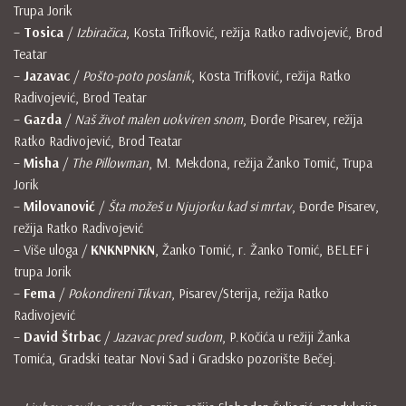
Trupa Jorik
–
Tosica
/
Izbiračica
, Kosta Trifković, režija Ratko radivojević, Brod
Teatar
–
Jazavac
/
Pošto-poto poslanik
, Kosta Trifković, režija Ratko
Radivojević, Brod Teatar
–
Gazda
/
Naš život malen uokviren snom
, Đorđe Pisarev, režija
Ratko Radivojević, Brod Teatar
–
Misha
/
The Pillowman
, M. Mekdona, režija Žanko Tomić, Trupa
Jorik
–
Milovanović
/
Šta možeš u Njujorku kad si mrtav
, Đorđe Pisarev,
režija Ratko Radivojević
– Više uloga /
KNKNPNKN
, Žanko Tomić, r. Žanko Tomić, BELEF i
trupa Jorik
–
Fema
/
Pokondireni Tikvan
, Pisarev/Sterija, režija Ratko
Radivojević
–
David Štrbac
/
Jazavac pred sudom
, P.Kočića u režiji Žanka
Tomića, Gradski teatar Novi Sad i Gradsko pozorište Bečej.