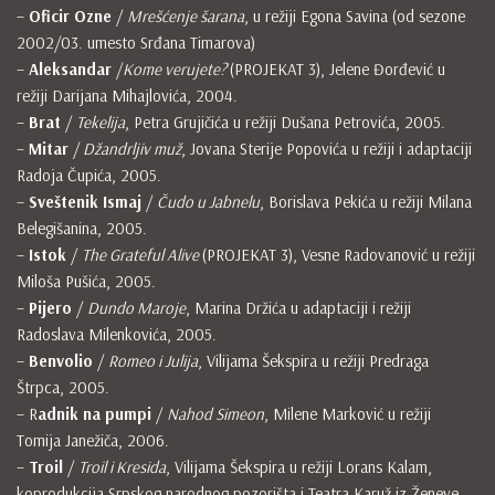
–
Oficir Ozne
/
Mrešćenje šarana
, u režiji Egona Savina (od sezone
2002/03. umesto Srđana Timarova)
–
Aleksandar
/
Kome verujete?
(PROJEKAT 3), Jelene Đorđević u
režiji Darijana Mihajlovića, 2004.
–
Brat
/
Tekelija
, Petra Grujičića u režiji Dušana Petrovića, 2005.
–
Mitar
/
Džandrljiv muž
, Jovana Sterije Popovića u režiji i adaptaciji
Radoja Čupića, 2005.
–
Sveštenik Ismaj
/
Čudo u Jabnelu
, Borislava Pekića u režiji Milana
Belegišanina, 2005.
–
Istok
/
The Grateful Alive
(PROJEKAT 3), Vesne Radovanović u režiji
Miloša Pušića, 2005.
–
Pijero
/
Dundo Maroje
, Marina Držića u adaptaciji i režiji
Radoslava Milenkovića, 2005.
–
Benvolio
/
Romeo i Julija
, Vilijama Šekspira u režiji Predraga
Štrpca, 2005.
– R
adnik na pumpi
/
Nahod Simeon
, Milene Marković u režiji
Tomija Janežiča, 2006.
–
Troil
/
Troil i Kresida
, Vilijama Šekspira u režiji Lorans Kalam,
koprodukcija Srpskog narodnog pozorišta i Teatra Karuž iz Ženeve,