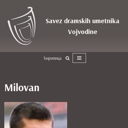
Skoči
Savez dramskih umetnika
na
sadržaj
Vojvodine
Ћирилица
Milovan