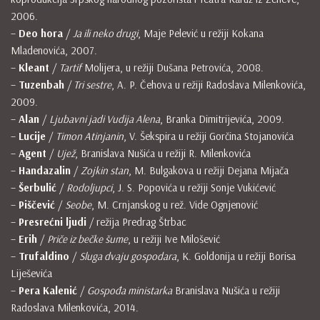
2006.
–
Deo hora
/
Ja ili neko drugi
, Maje Pelević u režiji Kokana
Mladenovića, 2007.
–
Kleant
/
Tartif
Molijera, u režiji Dušana Petrovića, 2008.
–
Tuzenbah
/
Tri sestre
, A. P. Čehova u režiji Radoslava Milenkovića,
2009.
–
Alan
/
Ljubavni jadi Vudija Alena
, Branka Dimitrijevića, 2009.
–
Lucije
/
Timon Atinjanin
, V. Šekspira u režiji Gorčina Stojanovića
–
Agent
/
Ujež
, Branislava Nušića u režiji R. Milenkovića
–
Handazalin
/
Zojkin stan
, M. Bulgakova u režiji Dejana Mijača
–
Šerbulić
/
Rodoljupci
, J. S. Popovića u režiji Sonje Vukićević
–
Piščević
/
Seobe
, M. Crnjanskog u rež. Vide Ognjenović
–
Presrećni ljudi
/ režija Predrag Štrbac
–
Erih
/
Priče iz bečke šume
, u režiji Ive Milošević
–
Trufaldino
/
Sluga dvaju gospodara
, K. Goldonija u režiji Borisa
Liješevića
–
Pera Kalenić
/
Gospođa ministarka
Branislava Nušića u režiji
Radoslava Milenkovića, 2014.