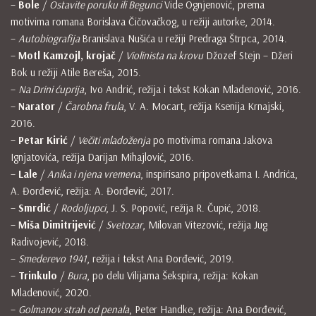
–
Bole
/
Ostavite poruku ili Begunci
Vide Ognjenović, prema
motivima romana Borislava Čičovačkog, u režiji autorke, 2014.
–
Autobiografija
Branislava Nušića u režiji Predraga Štrpca, 2014.
–
Motl Kamzojl, krojač
/
Violinista na krovu
Džozef Stejn – Džeri
Bok u režiji Atile Bereša, 2015.
–
Na Drini ćuprija
, Ivo Andrić, režija i tekst Kokan Mladenović, 2016.
–
Narator
/
Čarobna frula
, V. A. Mocart, režija Ksenija Krnajski,
2016.
–
Petar Kirić
/
Večiti mladoženja
po motivima romana Jakova
Ignjatovića, režija Darijan Mihajlović, 2016.
–
Lale
/
Anika i njena vremena
, inspirisano pripovetkama I. Andrića,
A. Đorđević, režija: A. Đorđević, 2017.
–
Smrdić
/
Rodoljupci
, J. S. Popović, režija R. Čupić, 2018.
–
Miša Dimitrijević
/
Svetozar
, Milovan Vitezović, režija Jug
Radivojević, 2018.
–
Smederevo 1941
, režija i tekst Ana Đorđević, 2019.
–
Trinkulo
/
Bura
, po delu Vilijama Šekspira, režija: Kokan
Mladenović, 2020.
–
Golmanov strah od penala
, Peter Handke, režija: Ana Đorđević,