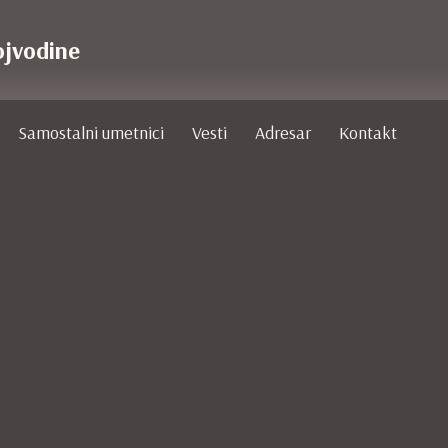
ojvodine
Samostalni umetnici
Vesti
Adresar
Kontakt