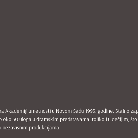
 na Akademiji umetnosti u Novom Sadu 1995. godine. Stalno za
 oko 30 uloga u dramskim predstavama, toliko i u dečijim, što
li nezavisnim produkcijama.