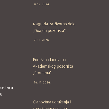
9. 12. 2024.
Nagrada za životno delo
„Doajen pozorišta“
2. 12. 2024.
Podrška članovima
Akademskog pozorišta
„Promena“
14. 11. 2024.
poslen u
 u
Članovima udruženja i
sredstavima javnog