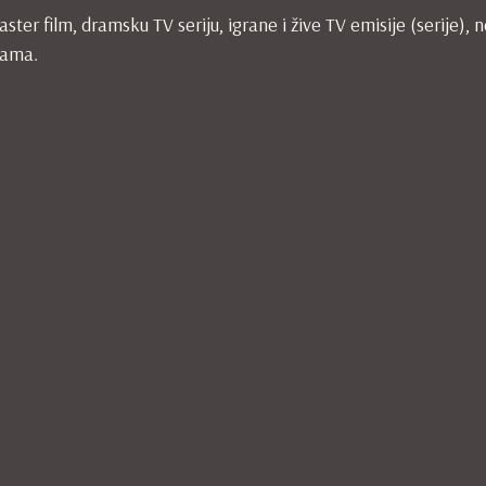
ster film, dramsku TV seriju, igrane i žive TV emisije (serije),
rama.