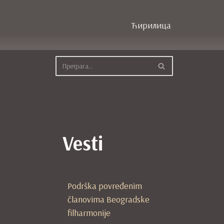
Ћирилица
Vesti
Podrška povređenim
članovima Beogradske
filharmonije