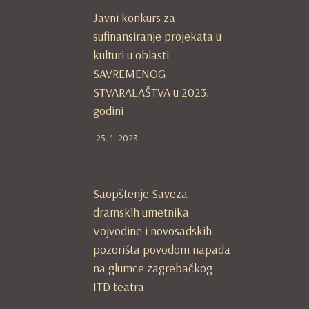
Javni konkurs za
sufinansiranje projekata u
kulturi u oblasti
SAVREMENOG
STVARALAŠTVA u 2023.
godini
25. 1. 2023.
Saopštenje Saveza
dramskih umetnika
Vojvodine i novosadskih
pozorišta povodom napada
na glumce zagrebačkog
ITD teatra