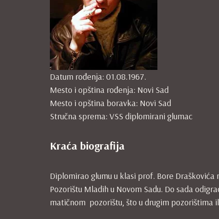
Datum rođenja: 01.08.1967.
Mesto i opština rođenja: Novi Sad
Mesto i opština boravka: Novi Sad
Stručna sprema: VSS diplomirani glumac
Kraća biografija
Diplomirao glumu u klasi prof. Bore Draškovića
Pozorištu Mladih u Novom Sadu. Do sada odigrao
matičnom pozorištu, što u drugim pozorištima i