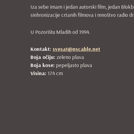
Iza sebe imam i jedan autorski film, jedan Blokba
sinhronizacije crtanih filmova i mnoštvo radio d
U Pozorištu Mladih od 1994.
Kontakt:
svesat@nscable.net
Boja očiju:
zeleno plava
Boja kose:
pepeljasto plava
Visina:
174 cm