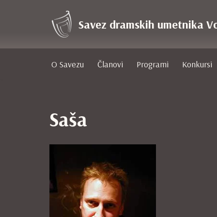
Savez dramskih umetnika V
Skoči
na
sadržaj
O Savezu
Članovi
Programi
Konkursi
Saša