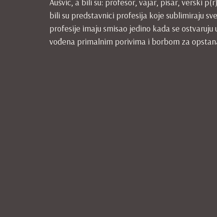
Aušvic, a bili su: profesor, vajar, pisar, versk
bili su predstavnici profesija koje sublimiraju 
profesije imaju smisao jedino kada se ostvaruju u
vođena primalnim porivima i borbom za opstanak