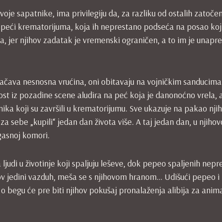
oje sapatnike, ima privilegiju da, za razliku od ostalih zatoče
d peći krematorijuma, koja ih neprestano podseća na posao koj
a, jer njihov zadatak je vremenski ograničen, a to im je unapr
ačava nesnosna vrućina, oni obitavaju na vojničkim sanducima
lost iz pozadine scene aludira na peć koja je danonoćno vrela, 
ćnika koji su završili u krematorijumu. Sve ukazuje na pakao nji
 za sebe „kupili“ jedan dan života više. A taj jedan dan, u njiho
 gasnoj komori.
judi u životinje koji spaljuju leševe, dok pepeo spaljenih nepr
ihov jedini vazduh, meša se s njihovom hranom… Udišući pepeo i
 o begu će pre biti njihov pokušaj pronalaženja alibija za anim