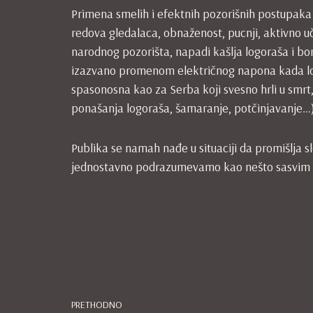
Primena smelih i efektnih pozorišnih postupaka
redova gledalaca, obnaženost, pucnji, aktivno
narodnog pozorišta, napadi kašlja logoraša i bo
izazvano promenom električnog napona kada logor
spasonosna kao za Serba koji svesno hrli u smrt
ponašanja logoraša, šamaranje, potčinjavanje…) 
Publika se namah nađe u situaciji da promišlja 
jednostavno podrazumevamo kao nešto sasvim pr
PRETHODNO