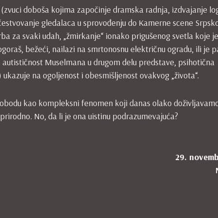
 (zvuci doboša kojima započinje dramska radnja, izdvajanje lo
 učestvovanje gledalaca u sprovođenju do Kamerne scene Srpsk
rba za svaki udah, „žmirkanje“ ionako prigušenog svetla koje j
aš, bežeći, nailazi na smrtonosnu električnu ogradu, ili je 
, autističnost Muselmana u drugom delu predstave, psihotična
ukazuje na ogoljenost i obesmišljenost ovakvog „života“.
slobodu kao kompleksni fenomen koji danas olako doživljavamo, 
irodno. No, da li je ona uistinu podrazumevajuća?
29. novemb