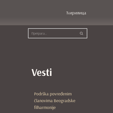
Ћирилица
Vesti
Podrška povređenim
članovima Beogradske
filharmonije