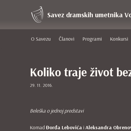
Savez dramskih umetnika V
Skoči
na
sadržaj
O Savezu
Članovi
Programi
Konkursi
Koliko traje život b
29. 11. 2016.
Beleška o jednoj predstavi
Komad
Đorđa
Lebovića
i
Aleksandra Obreno