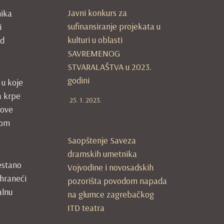
Javni konkurs za
nika
sufinansiranje projekata u
i
kulturi u oblasti
ed
SAVREMENOG
STVARALAŠTVA u 2023.
godini
 u koje
a krpe
25. 1. 2023.
hove
vom
Saopštenje Saveza
dramskih umetnika
estano
Vojvodine i novosadskih
 hraneći
pozorišta povodom napada
alnu
na glumce zagrebačkog
ITD teatra