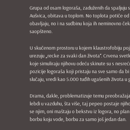
Grupa od osam logoraša, zaduženih da spaljuju sv
Aušvica, obitava u toplom. No toplota potiče o
obavljaju, no i na sudbinu koja ih neminovno ček
saopšteno.
U skučenom prostoru u kojem klaustrofobiju poj
urezuju „recke za svaki dan života“. Crvena svet
koje simuliraju njihovu odeću skinute su s nesre
pozicije logoraša koji pristaju na sve samo da bi
slučaju, vredi kao 5.000 tuđih ugašenih života u
Drama, dakle, problematizuje temu preobražaja l
lebdi u vazduhu, šta više, taj pepeo postaje nj
se njim, oni maštaju o bekstvu iz logora, no plan
borbu koju vode, borbu za samo još jedan dan.