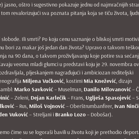
 jasno, oštro i sugestivno pokazuje jednu od najmračnijih str
tom revalorizujući sva poznata pitanja koja se tiču života, ljuds
 slobode. Ili smrti? Po koju cenu saznanje o bliskoj smrti motiv
cenu bori za makar još jedan dan života? Upravo o takvom tešk
ja na 90 dana, o takvom proživljavanju koje potire sva sećan
ličavaju veoma mladi glumci u predstavi koju je 29. novembra o
ozdravljala, pljeskanjem nagrađujući i ambiciozan rediteljski
cenografija
Miljena
Vučković
, kostimi
Mia
Knežević
, dizajn
nsambl:
Marko
Savković
– Muselman,
Danilo
Milovanović
– 
inić
– Zeleni,
Dejan
Karlečik
– Frans,
Uglješa
Spasojević
– S
lković
– Rus,
Miloš
Vojnović
– Oberštrumbanfirer,
Ivan
Ninči
den
Vuković
– Streljani i
Branko
Lozo
– Dobošar).
emo čime su se logoraši bavili u životu koji je prethodio deporta