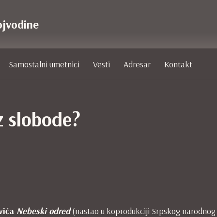
ojvodine
Samostalni umetnici
Vesti
Adresar
Kontakt
ez slobode?
vića
Nebeski
odred
(nastao u koprodukciji Srpskog narodnog