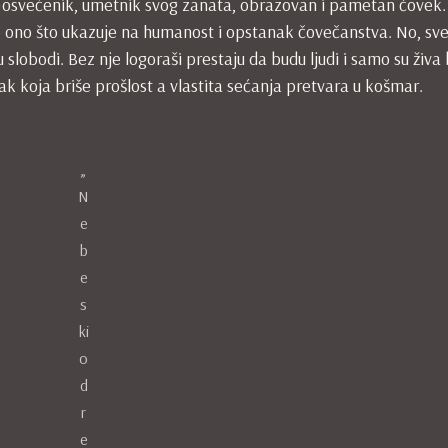
i p(r)osvećenik, umetnik svog zanata, obrazovan i pametan čovek.
sve ono što ukazuje na humanost i opstanak čovečanstva. No, sve
 slobodi. Bez nje logoraši prestaju da budu ljudi i samo su živa
 koja briše prošlost a vlastita sećanja pretvara u košmar.
„
N
e
b
e
s
ki
o
d
r
e