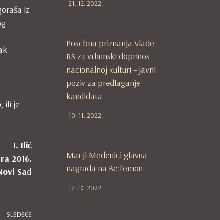
21. 12. 2022.
goraša iz
og
e
Posebna priznanja Vlade
pak
RS za vrhunski doprinos
nacionalnoj kulturi – javni
poziv za predlaganje
kandidata
ili je
10. 11. 2022.
I. Ilić
Mariji Medenici glavna
ra 2016.
nagrada na Be:femon
Novi Sad
17. 10. 2022.
SLEDEĆE