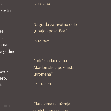
ana
9. 12. 2024.
kosti i
Nagrada za životno delo
„Doajen pozorišta“
iše
om
2. 12. 2024.
ja na
ve godine
Podrška članovima
Akademskog pozorišta
Čovek
„Promena“
erb,
14. 11. 2024.
ć
–
Članovima udruženja i
ciji u
sredstavima javnog