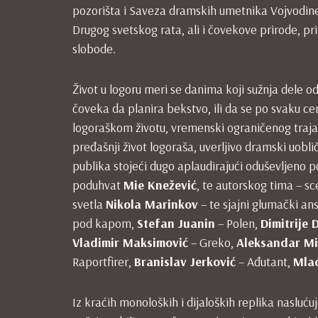
pozorišta i Saveza dramskih umetnika Vojvodine)
Drugog svetskog rata, ali i čovekove prirode, pri 
slobode.
Život u logoru meri se danima koji sužnja dele od
čoveka da planira bekstvo, ili da se po svaku 
logoraškom životu, vremenski ograničenog trajan
pređašnji život logoraša, uverljivo dramski uob
publika stojeći dugo aplaudirajući oduševljeno p
poduhvat
Mie
Knežević
, te autorskog tima – s
svetla
Nikola Marinkov
– te sjajni glumački a
pod kapom,
Stefan
Juanin
– Polen,
Dimitrije
D
Vladimir
Maksimović
– Greko,
Aleksandar
Mi
Raportfirer,
Branislav
Jerković
– Ađutant,
Mla
Iz kraćih monoloških i dijaloških replika naslućuj